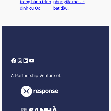
trong hành trình
phục giấc mơ Úc
định cư Úc
bắt đầu!
→
Facebook
Instagram
LinkedIn
YouTube
A Partnership Venture of: