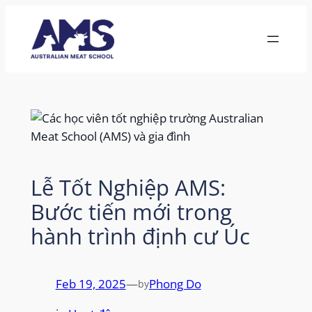
Skip
to
content
Lễ Tốt Nghiệp AMS:
Bước tiến mới trong
hành trình định cư Úc
Feb 19, 2025
—
Phong Do
by