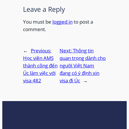
Leave a Reply
You must be
logged in
to post a
comment.
←
Previous:
Next:
Thông tin
Học viên AMS
quan trọng dành cho
thành công đến
người Việt Nam
Úc làm việc với
đang có ý định xin
visa 482
visa đi Úc
→