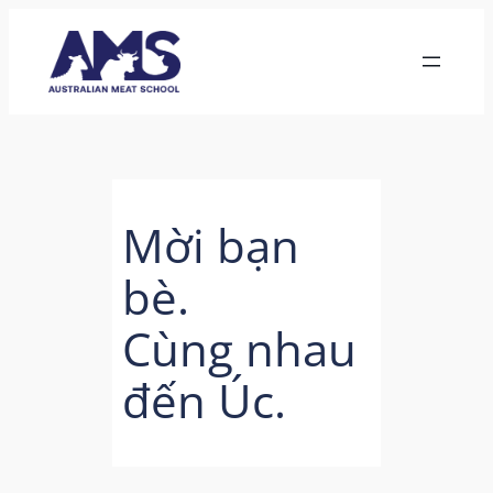
Skip
to
content
Mời bạn
bè.
Cùng nhau
đến Úc.