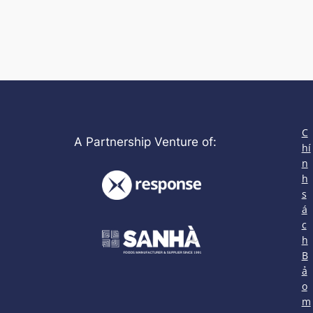
C
A Partnership Venture of:
hí
n
h
s
á
c
h
B
ả
o
m