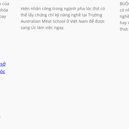
n của
BUỘC
Hiện nhân công trong ngành pha lóc thịt có
khóa
có n
thể lấy chứng chỉ kỹ năng nghề tại Trường
 bay
nghề
Australian Meat School ở Việt Nam để được
hay 
sang Úc làm việc ngay.
thực