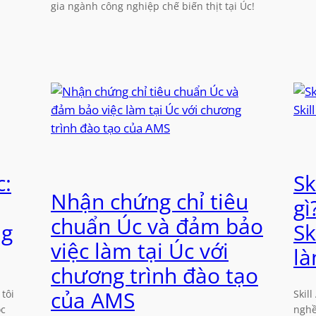
gia ngành công nghiệp chế biến thịt tại Úc!
c:
Sk
Nhận chứng chỉ tiêu
gì
chuẩn Úc và đảm bảo
ng
Sk
việc làm tại Úc với
là
chương trình đào tạo
của AMS
tôi
Skil
ọc
nghề