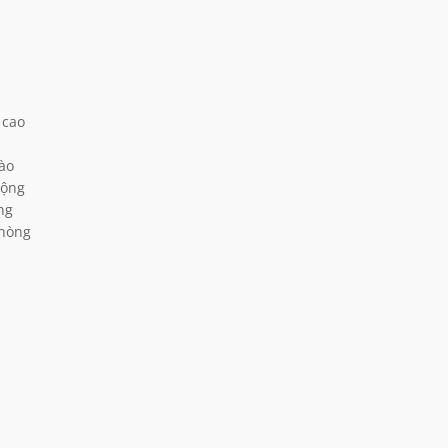
 cao
ào
động
ng
Phòng