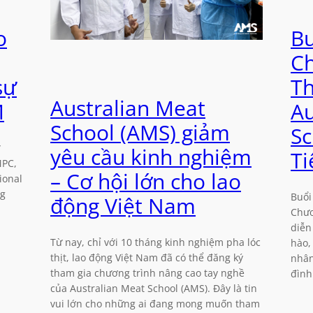
o
Bu
C
sự
Th
Australian Meat
M
Au
School (AMS) giảm
Sc
yêu cầu kinh nghiệm
Ti
MPC,
– Cơ hội lớn cho lao
ional
ng
Buổi
động Việt Nam
Chươ
diễn
Từ nay, chỉ với 10 tháng kinh nghiệm pha lóc
hào,
thịt, lao động Việt Nam đã có thể đăng ký
nhân
tham gia chương trình nâng cao tay nghề
đình
của Australian Meat School (AMS). Đây là tin
vui lớn cho những ai đang mong muốn tham